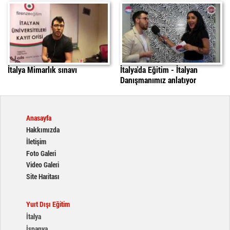
İtalya'da Mimarlık Sınavı
italyada egitim
daniele
İtalya Mimarlık sınavı
İtalya'da Eğitim - İtalyan
Danışmanımız anlatıyor
Anasayfa
Hakkımızda
İletişim
Foto Galeri
Video Galeri
Site Haritası
Yurt Dışı Eğitim
İtalya
İspanya