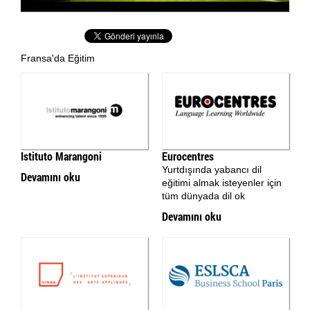
İspanyolca Kursu
Burs Yarışmaları
Fransa'da Eğitim
İtalyan Devlet Üniversiteleri
İtalyan Üniversitelerine Hazırlık
Dil Okulları
Istituto Marangoni
Eurocentres
Yurtdışında yabancı dil
Devamını oku
Yaz Okulu
eğitimi almak isteyenler için
tüm dünyada dil ok
Gurur Tablomuz
Devamını oku
İletişim