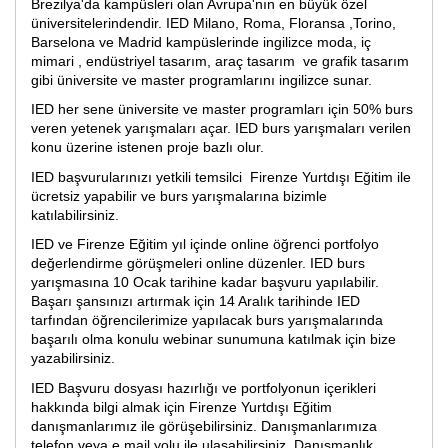
Brezilya'da kampüsleri olan Avrupa'nın en büyük özel
üniversitelerindendir. IED Milano, Roma, Floransa ,Torino,
Barselona ve Madrid kampüslerinde ingilizce moda, iç
mimari , endüstriyel tasarım, araç tasarım ve grafik tasarım
gibi üniversite ve master programlarını ingilizce sunar.
IED her sene üniversite ve master programları için 50% burs
veren yetenek yarışmaları açar. IED burs yarışmaları verilen
konu üzerine istenen proje bazlı olur.
IED başvurularınızı yetkili temsilci Firenze Yurtdışı Eğitim ile
ücretsiz yapabilir ve burs yarışmalarına bizimle
katılabilirsiniz.
IED ve Firenze Eğitim yıl içinde online öğrenci portfolyo
değerlendirme görüşmeleri online düzenler. IED burs
yarışmasına 10 Ocak tarihine kadar başvuru yapılabilir.
Başarı şansınızı artırmak için 14 Aralık tarihinde IED
tarfından öğrencilerimize yapılacak burs yarışmalarında
başarılı olma konulu webinar sunumuna katılmak için bize
yazabilirsiniz.
IED Başvuru dosyası hazırlığı ve portfolyonun içerikleri
hakkında bilgi almak için Firenze Yurtdışı Eğitim
danışmanlarımız ile görüşebilirsiniz. Danışmanlarımıza
telefon veya e mail yolu ile ulaşabilirsiniz. Danışmanlık