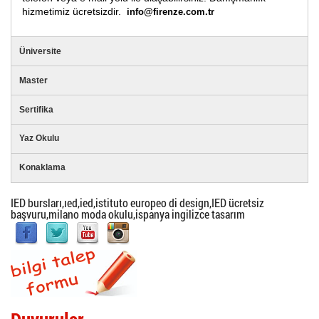
hizmetimiz ücretsizdir.
info@firenze.com.tr
Üniversite
Master
Sertifika
Yaz Okulu
Konaklama
IED bursları,ıed,ied,istituto europeo di design,IED ücretsiz
başvuru,milano moda okulu,ispanya ingilizce tasarım