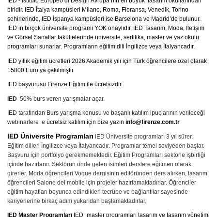
IED - Istituto Europeo di Design Avrupa’nın en büyük tasarım okullarından
biridir. IED İtalya kampüsleri Milano, Roma, Floransa, Venedik, Torino
İspanyolca Kursu
şehirlerinde, IED İspanya kampüsleri ise Barselona ve Madrid’de bulunur.
IED in birçok üniversite programı YÖK onaylıdır. IED Tasarım, Moda, İletişim
ve Görsel Sanatlar fakültelerinde üniversite, sertifika, master ve yaz okulu
Burs Yarışmaları
programları sunarlar. Programların eğitim dili İngilizce veya İtalyancadır.
İtalyan Devlet Üniversiteleri
IED yıllık eğitim ücretleri 2026 Akademik yılı için Türk öğrencilere özel olarak
15800 Euro ya çekilmiştir
İtalyan Üniversitelerine Hazırlık
IED başvurusu Firenze Eğitim ile ücretsizdir.
IED
50% burs veren yarışmalar açar.
Dil Okulları
IED tarafından Burs yarışma konusu ve başarılı katılım ipuçlarının verileceği
webinarlere e
ücretsiz katılım için bize yazın
info@firenze.com.tr
Yaz Okulu
IED Üniversite Programları
IED Üniversite programları 3 yıl sürer.
Gurur Tablomuz
Eğitim dilleri İngilizce veya İtalyancadır. Programlar temel seviyeden başlar.
Başvuru için portfolyo gerekmemektedir. Eğitim Programları sektörle işbirliği
içinde hazırlanır. Sektörün önde gelen isimleri derslere eğitmen olarak
İletişim
girerler. Moda öğrencileri Vogue dergisinin editöründen ders alırken, tasarım
öğrencileri Salone del mobile için projeler hazırlamaktadırlar. Öğrenciler
eğitim hayatları boyunca edindikleri tecrübe ve bağlantılar sayesinde
kariyerlerine birkaç adım yukarıdan başlamaktadırlar.
IED Master Programları
IED master programları tasarım ve tasarım yönetimi