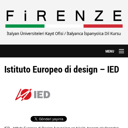
Ana içeriğe atla
MENU
Anasayfa
Istituto Europeo di design – IED
Hakkımızda
CILS Sınavı
Yurtdışı Eğitim
Özel Üniversiteler
İtalyanca Kursu