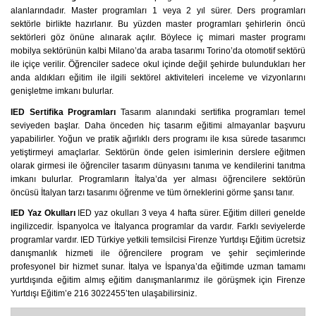
alanlarındadır. Master programları 1 veya 2 yıl sürer. Ders programları
sektörle birlikte hazırlanır. Bu yüzden master programları şehirlerin öncü
sektörleri göz önüne alınarak açılır. Böylece iç mimari master programı
mobilya sektörünün kalbi Milano’da araba tasarımı Torino’da otomotif sektörü
ile içiçe verilir. Öğrenciler sadece okul içinde değil şehirde bulundukları her
anda aldıkları eğitim ile ilgili sektörel aktiviteleri inceleme ve vizyonlarını
genişletme imkanı bulurlar.
IED Sertifika Programları
Tasarım alanındaki sertifika programları temel
seviyeden başlar. Daha önceden hiç tasarım eğitimi almayanlar başvuru
yapabilirler. Yoğun ve pratik ağırlıklı ders programı ile kısa sürede tasarımcı
yetiştirmeyi amaçlarlar. Sektörün önde gelen isimlerinin derslere eğitmen
olarak girmesi ile öğrenciler tasarım dünyasını tanıma ve kendilerini tanıtma
imkanı bulurlar. Programların İtalya’da yer alması öğrencilere sektörün
öncüsü İtalyan tarzı tasarımı öğrenme ve tüm örneklerini görme şansı tanır.
IED Yaz Okulları
IED yaz okulları 3 veya 4 hafta sürer. Eğitim dilleri genelde
ingilizcedir. İspanyolca ve İtalyanca programlar da vardır. Farklı seviyelerde
programlar vardır. IED Türkiye yetkili temsilcisi Firenze Yurtdışı Eğitim ücretsiz
danışmanlık hizmeti ile öğrencilere program ve şehir seçimlerinde
profesyonel bir hizmet sunar. İtalya ve İspanya’da eğitimde uzman tamamı
yurtdışında eğitim almış eğitim danışmanlarımız ile görüşmek için Firenze
.
Yurtdışı Eğitim’e 216 3022455’ten ulaşabilirsiniz