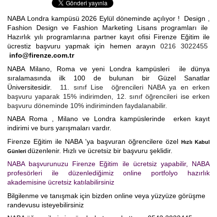
İspanyolca Kursu
NABA Londra kampüsü 2026 Eylül döneminde açılıyor ! Design ,
Fashion Design ve Fashion Marketing Lisans programları ile
Hazırlık yılı programlarına partner kayıt ofisi Firenze Eğitim ile
Burs Yarışmaları
ücrestiz başvuru yapmak için hemen arayın
0216 3022455
info@firenze.com.tr
İtalyan Devlet Üniversiteleri
NABA Milano, Roma ve yeni Londra kampüsleri ile dünya
sıralamasında ilk 100 de bulunan bir Güzel Sanatlar
İtalyan Üniversitelerine Hazırlık
Üniversitesidir.
11. sınıf Lise öğrencileri NABA ya en erken
başvuru yaparak 15% indirimden, 12. sınıf öğrencileri ise erken
Dil Okulları
başvuru döneminde 10% indiriminden faydalanabilir.
NABA Roma , Milano ve Londra kampüslerinde erken kayıt
Yaz Okulu
indirimi ve burs yarışmaları vardır.
Firenze Eğitim ile NABA 'ya başvuran öğrencilere özel
Hızlı Kabul
Gurur Tablomuz
düzenlenir. Hızlı ve ücretsiz bir başvuru şeklidir.
Günleri
NABA başvurunuzu Firenze Eğitim ile ücretsiz yapabilir, NABA
İletişim
profesörleri ile düzenlediğimiz online portfolyo hazırlık
akademisine ücretsiz katılabilirsiniz
Bilgilenme ve tanışmak için bizden online veya yüzyüze görüşme
randevusu isteyebilirsiniz