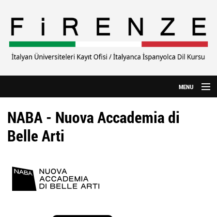
Ana içeriğe atla
MENU
Anasayfa
NABA - Nuova Accademia di
Hakkımızda
Belle Arti
CILS Sınavı
Yurtdışı Eğitim
Özel Üniversiteler
İtalyanca Kursu