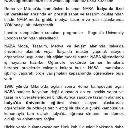
NABA öğrencilerimize özel whatsapp hattımız 0543 3022445
Roma ve Milano’da kampüsleri bulunan NABA,
İtalya’da özel
üniversiteler
arasında en prestijli sanat ve tasarım okullarından
biridir. NABA moda, grafik, medya, tasarım ve resim alanlarında
YÖK onaylı bir üniversitedir.
Londra kampüsünde sunulam programlar Regent's University
London tarafından akreditedir.
NABA Moda, Tasarım, Medya ve iletişim alanında İtalya’da
üniversite okumak veya İtalya’da master yapmak isteyen
öğrencilere uygulamalı bir eğitim modeli sunar. NABA öğrencilerini
iş hayatına hazırlar. Öğrenciler sektörde tanınan firmalarla
beraber projelerde çalışma imkanı bulur. NABA markalarla
işbirliği yaparak proje yarışmaları kapsamında öğrencilere burs
verir.
1980 yılında Milano’da açılan sonra Roma kampüsünü açan
NABA sadece İtalya’nın değil dünyanın da en seçkin sanat ve
tasarım üniversitelerinden biridir. Ayrıca sanat ve tasarım alanında
İtalya’da üniversite eğitimi
almak isteyen uluslararası
öğrencilerin de oldukça tercih ettiği bir okuldur çünkü kampüsü ve
konumuyla tam olarak İtalya’da öğrenci olmanın ne demek
olduğunu anlamanızı sağlar.
Hiçbir yerde bulamayacağınız Hızlı kabul günleri hakkında daha