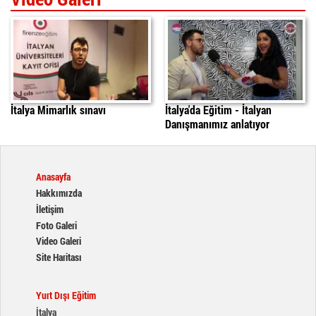
İtalya'da Mimarlık Sınavı
italyada egitim
daniele
İtalya Mimarlık sınavı
İtalya'da Eğitim - İtalyan
Danışmanımız anlatıyor
Anasayfa
Hakkımızda
İletişim
Foto Galeri
Video Galeri
Site Haritası
Yurt Dışı Eğitim
İtalya