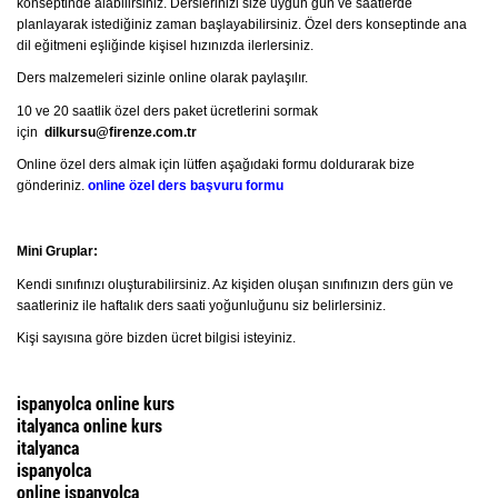
konseptinde alabilirsiniz. Derslerinizi size uygun gün ve saatlerde
planlayarak istediğiniz zaman başlayabilirsiniz. Özel ders konseptinde ana
dil eğitmeni eşliğinde kişisel hızınızda ilerlersiniz.
Ders malzemeleri sizinle online olarak paylaşılır.
10 ve 20 saatlik özel ders paket ücretlerini sormak
için
dilkursu@firenze.com.tr
Online özel ders almak için lütfen aşağıdaki formu doldurarak bize
gönderiniz.
online özel ders başvuru formu
Mini Gruplar:
Kendi sınıfınızı oluşturabilirsiniz. Az kişiden oluşan sınıfınızın ders gün ve
saatleriniz ile haftalık ders saati yoğunluğunu siz belirlersiniz.
Kişi sayısına göre bizden ücret bilgisi isteyiniz.
ispanyolca online kurs
italyanca online kurs
italyanca
ispanyolca
online ispanyolca