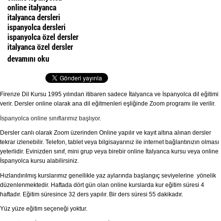
online italyanca
italyanca dersleri
ispanyolca dersleri
ispanyolca özel dersler
italyanca özel dersler
İtalyanca ve İspanyolca Online Sınıflarımız Başlıyor. hakkında
devamını oku
Firenze Dil Kursu 1995 yılından itibaren sadece İtalyanca ve İspanyolca dil eğitimi
verir. Dersler online olarak ana dil eğitmenleri eşliğinde Zoom programı ile verilir.
İspanyolca online sınıflarımız başlıyor.
Dersler canlı olarak Zoom üzerinden Online yapılır ve kayıt altına alınan dersler
tekrar izlenebilir. Telefon, tablet veya bilgisayarınız ile internet bağlantınızın olması
yeterlidir. Evinizden sınıf, mini grup veya birebir online İtalyanca kursu veya online
İspanyolca kursu alabilirsiniz.
Hızlandırılmış kurslarımız genellikle yaz aylarında başlangıç seviyelerine yönelik
düzenlenmektedir. Haftada dört gün olan online kurslarda kur eğitim süresi 4
haftadır. Eğitim süresince 32 ders yapılır. Bir ders süresi 55 dakikadır.
Yüz yüze eğitim seçeneği yoktur.