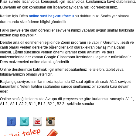
Kısa sürede İspanyolca konuşmak için İspanyolca kurslarımıza kayıt olabilirsiniz.
Dünyanın en çok konuşulan dili İspanyolcayı daha hızlı öğrenebilirsiniz.
Katılım için lütfen
online sınıf başvuru formu
nu doldurunuz. Sınıfta yer olması
durumunda size ödeme bilgisi gönderilir.
Farklı seviyelerde olan öğrenciler seviye testimizi yaparak uygun sınıflar hakkında
bizden bilgi isteyebilir.
Dersler ana dil eğitmenleri eşliğinde Zoom programı ile yapılır. Görüntülü, sesli ve
canlı olarak verilen derslerde öğrenciler aktif olarak ekran paylaşımına dahil
olabilir. Eğitim süresince verilen önemli gramer konu anlatımı ve ders
malzemelerine her zaman Google Classroom üzerinden ulaşımınız mümkündür.
Ders malzemeleri online olarak gönderilir.
Online derslerimize katılmak için internet bağlantınız ile telefon, tablet veya
bilgisayarınızın olması yeterlidir.
Başlangıç seviyesi sınıflarımızda toplamda 32 saat eğitim alınarak A1.1 seviyesi
tamamlanır. Yeterli katılım sağlandığı sürece sınıflarımız bir sonraki kura devam
eder.
Online sınıf eğitimlerimizde Avrupa dil çerçevesine göre kurlarımız sırasıyla A1.1,
A1.2, A2.1, A2.2, B1.1, B1.2, B2.1, B2.2 şeklinde sunulur.