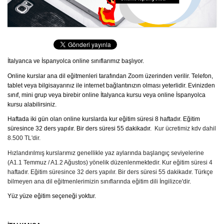
İspanyolca Kursu
Burs Yarışmaları
İtalyanca ve İspanyolca online sınıflarımız başlıyor.
İtalyan Devlet Üniversiteleri
Online kurslar ana dil eğitmenleri tarafından Zoom üzerinden verilir. Telefon,
İtalyan Üniversitelerine Hazırlık
tablet veya bilgisayarınız ile internet bağlantınızın olması yeterlidir. Evinizden
sınıf, mini grup veya birebir online İtalyanca kursu veya online İspanyolca
kursu alabilirsiniz.
Dil Okulları
Haftada iki gün olan online kurslarda kur eğitim süresi 8 haftadır. Eğitim
Yaz Okulu
süresince 32 ders yapılır. Bir ders süresi 55 dakikadır.
Kur ücretimiz kdv dahil
8.500 TL'dir.
Gurur Tablomuz
Hızlandırılmış kurslarımız genellikle yaz aylarında başlangıç seviyelerine
(A1.1 Temmuz / A1.2 Ağustos) yönelik düzenlenmektedir. Kur eğitim süresi 4
İletişim
haftadır. Eğitim süresince 32 ders yapılır. Bir ders süresi 55 dakikadır.
Türkçe
bilmeyen ana dil eğitmenlerimizin sınıflarında eğitim dili İngilizce'dir.
Yüz yüze eğitim seçeneği yoktur.