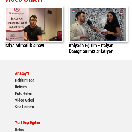
İtalya'da Mimarlık Sınavı
italyada egitim
daniele
İtalya Mimarlık sınavı
İtalya'da Eğitim - İtalyan
Danışmanımız anlatıyor
Anasayfa
Hakkımızda
İletişim
Foto Galeri
Video Galeri
Site Haritası
Yurt Dışı Eğitim
İtalya