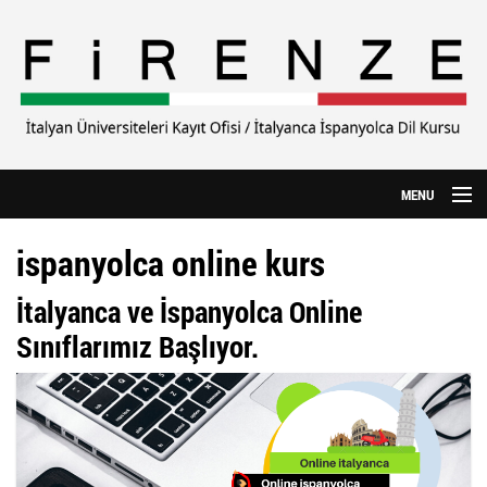
Ana içeriğe atla
MENU
Anasayfa
ispanyolca online kurs
Hakkımızda
İtalyanca ve İspanyolca Online
CILS Sınavı
Sınıflarımız Başlıyor.
Yurtdışı Eğitim
Özel Üniversiteler
İtalyanca Kursu