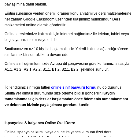
paylaşımına dahil olabilir.
Eğitim süresince verilen önemli gramer konu anlatımı ve ders malzemelerine
her zaman Google Classroom üzerinden ulaşımınız mümkündür. Ders
malzemeleri online olarak gönderilir.
Online derslerimize katılmak için internet bağlantınız ile telefon, tablet veya
bilgisayarınızın olması yeterlidir.
Sınıflarımız en az 10 kişi ile başlamaktadır. Yeterli katılım sağlandığı sürece
sınıflarımız bir sonraki kura devam eder.
Online sınıf eğitimlerimizde Avrupa dil çerçevesine göre kurlarımız sırasıyla
A1.1, A1.2, A2.1, A2.2, B1.1, B1.2, B2.1, B2.2 şeklinde sunulur.
İlgilendiğiniz sınıf için lütfen
online sınıf başvuru formu
nu doldurunuz.
Sınıfta yer olması durumunda size ödeme bilgisi gönderilir.
Kaydın
tamamlanması için dersler başlamadan önce ödemenin tamamlanması
ve dekontun bizimle paylaşılması gerekmektedir.
İspanyolca & İtalyanca Online Özel Ders:
Online İspanyolca kursu veya online İtalyanca kursunu özel ders