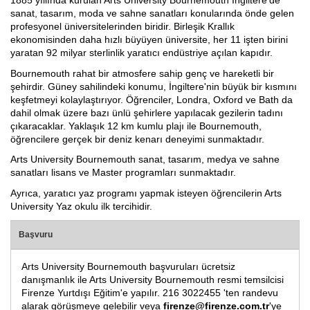
1885 yıllında kurulan Arts University Bournemouth İngiltere’de
sanat, tasarım, moda ve sahne sanatları konularında önde gelen
İspanyolca Kursu
profesyonel üniversitelerinden biridir. Birleşik Krallık
ekonomisinden daha hızlı büyüyen üniversite, her 11 işten birini
yaratan 92 milyar sterlinlik yaratıcı endüstriye açılan kapıdır.
Burs Yarışmaları
Bournemouth rahat bir atmosfere sahip genç ve hareketli bir
İtalyan Devlet Üniversiteleri
şehirdir. Güney sahilindeki konumu, İngiltere'nin büyük bir kısmını
keşfetmeyi kolaylaştırıyor. Öğrenciler, Londra, Oxford ve Bath da
dahil olmak üzere bazı ünlü şehirlere yapılacak gezilerin tadını
İtalyan Üniversitelerine Hazırlık
çıkaracaklar. Yaklaşık 12 km kumlu plajı ile Bournemouth,
öğrencilere gerçek bir deniz kenarı deneyimi sunmaktadır.
Dil Okulları
Arts University Bournemouth sanat, tasarım, medya ve sahne
sanatları lisans ve Master programları sunmaktadır.
Yaz Okulu
Ayrıca, yaratıcı yaz programı yapmak isteyen öğrencilerin Arts
University Yaz okulu ilk tercihidir.
Gurur Tablomuz
Başvuru
İletişim
Arts University Bournemouth başvuruları ücretsiz
danışmanlık ile Arts University Bournemouth resmi temsilcisi
Firenze Yurtdışı Eğitim'e yapılır. 216 3022455 'ten randevu
alarak görüşmeye gelebilir veya
firenze@firenze.com.tr
'ye