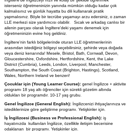
İngiltere’de İngilizceyi hızlı ve kolay bir şekilde öğrenmek
isterseniz öğretmeninizin yanında mümkün olduğu kadar çok
İspanyolca Kursu
kalmalısınız ve günlük hayatta bu dili kullanarak pratik
yapmalısınız. Böyle bir tecrübe yaşamayı arzu edersiniz, o zaman
LLE merkezi size yardımcısı olabilir. Sıcak ve arkadaş canlısı bir
Burs Yarışmaları
ailenin parçası olarak İngiltere'deki yaşamı denemek için
öğretmeninizin evine hoş geldiniz.
İtalyan Devlet Üniversiteleri
İngiltere’nin farklı bölgelerinde oturan LLE öğretmenlerinin
arasından istediğiniz bölgeyi seçebilirsiniz, şehirde veya doğada
İtalyan Üniversitelerine Hazırlık
veya deniz kenarında! Mesele, Bristol, Bath, Cornwall, Devon,
Gloucestershire, Oxfordshire, Hertfordshire, Kent, the Lake
Dil Okulları
District (Cumbria), Leeds, London, Liverpool, Manchester,
Southampton, the South Coast (Brighton, Hastings), Scotland,
Yaz Okulu
Wales, Northern Ireland ve benzeri!
Çocuklar için (Young Learner Course):
genel İngilizce + aktivite
Gurur Tablomuz
programı 18 yaş altı öğrenciler için sürekli gözetim altında
oldukları bir programdır. 10-17 yaş grubu.
İletişim
Genel İngilizce (General English):
İngilizcenizi ihtiyaçlarınıza ve
istediklerinize göre geliştirme programı. Yetişkinler için.
İş İngilizcesi (Business ve Professional English):
iş
hayatınızda kullanılan İngilizce, özellikle iletişim becerisine
odaklanan bir programı. Yetişkinler için.