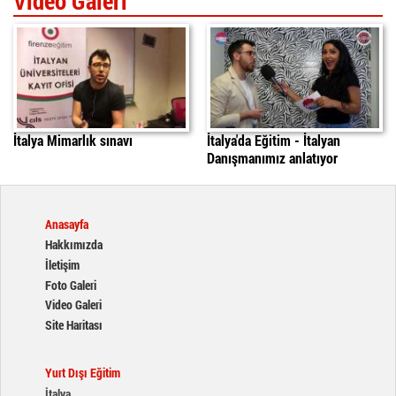
Video Galeri
İtalya'da Mimarlık Sınavı
italyada egitim
daniele
İtalya Mimarlık sınavı
İtalya'da Eğitim - İtalyan
Danışmanımız anlatıyor
Anasayfa
Hakkımızda
İletişim
Foto Galeri
Video Galeri
Site Haritası
Yurt Dışı Eğitim
İtalya