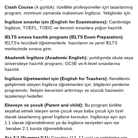
Crash Course
(4 günlük): özellikle profesyoneller için tasarlanmış
program, minimum zamanda maksimum İngilizce. Yetişkinler için.
İngilizce sınavlar için (English for Examinations):
Cambridge
İngilizce, TOEFL, TOEIC ve benzeri sınavlara yoğun hazırlık.
IELTS sınava hazırlık programı (IELTS Exam Preparation)
:
IELTS‘e tecrübeli öğretmenlerle hazırlanın ve yerel İELTS
merkezinde sınava girin.
Akademik İngilizce (Academic English):
yurtdışında okula veya
üniversiteye hazırlık programı; GCSE ve A-level sınavlarına
hazırlık.
İngilizce öğretmenleri için (English for Teachers):
Kendilerini
geliştirmek isteyen İngilizce öğretmenleri için ,bilgilerini yenileme
programıdır. İletişim becerisini arttırmayı ve sözcük haznesini
tazelemeyi hedefler.
Ebeveyn ve çocuk (Parent and child):
Bu program birlikte
seyahat etmek isteyen anne çocuk veya baba çocuk için özel
olarak tasarlanmış genel İngilizce kursudur. İngilizceyi ayrı ayrı
1:1 olarak öğrenebilirsiniz ya da İngilizce seviyeleri aynı ise
beraber 2:1 kursta öğrenebilirsiniz.
Yaz 2:1 (Summer 2:1):
Çocuklar (12–17 yaş) ve yetişkinler için