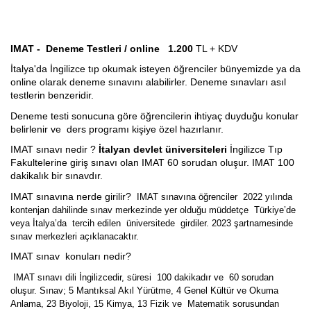
IMAT - Deneme Testleri / online 1.200
TL + KDV
İtalya'da İngilizce tıp okumak isteyen öğrenciler bünyemizde ya da
online olarak deneme sınavını alabilirler. Deneme sınavları asıl
testlerin benzeridir.
Deneme testi sonucuna göre öğrencilerin ihtiyaç duyduğu konular
belirlenir ve ders programı kişiye özel hazırlanır.
IMAT sınavı nedir ?
İtalyan devlet üniversiteleri
İngilizce Tıp
Fakultelerine giriş sınavı olan IMAT 60 sorudan oluşur. IMAT 100
dakikalık bir sınavdır.
IMAT sınavına nerde girilir?
IMAT sınavına öğrenciler 2022 yılında
kontenjan dahilinde sınav merkezinde yer olduğu müddetçe Türkiye’de
veya İtalya’da tercih edilen üniversitede girdiler. 2023 şartnamesinde
sınav merkezleri açıklanacaktır.
IMAT sınav konuları nedir?
IMAT sınavı dili İngilizcedir, süresi 100 dakikadır ve 60 sorudan
oluşur. Sınav; 5 Mantıksal Akıl Yürütme, 4 Genel Kültür ve Okuma
Anlama, 23 Biyoloji, 15 Kimya, 13 Fizik ve Matematik sorusundan