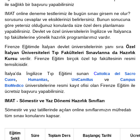
ile sağlıklı bir başvuru yapabilirsiniz
İspanyolca Kursu
IMAT online deneme testlerimiz ile bugün sınav girsem ne olur?
sorusunu cevaplar ve eksiklerinizi belirlersiniz. Bunun sonucuna
Burs Yarışmaları
göre yetersiz olduğunuz konularda size özel ders planlaması
yapabilirsiniz. Devlet ve özel üniversitelerin İngilizce ve İtalyanca
tıp fakültelerine yönelik hazırlık programlarımız vardır.
İtalyan Devlet Üniversiteleri
Firenze Eğitimde İtalyan devlet üniversitelerinin yanı sıra
Özel
İtalyan Üniversiteleri Tıp Fakülteleri Sınavlarına da Hazırlık
İtalyan Üniversitelerine Hazırlık
Kursu
verilir. Firenze Eğitim birçok özel tıp fakültesinin resmi
temsilcisidir.
Dil Okulları
İtalya'da İngilizce Tıp Eğitimi sunan
C
attolica del Sacro
,
,
ve
Yaz Okulu
Cuore
Humanitas
UniCamillus
Campus
üniversitelerine resmi kayıt ofisi olan Firenze Eğitim ile
BioMedico
ücretsiz başvuru yapabilirsiniz.
Gurur Tablomuz
IMAT - Sömestir ve Yaz Dönemi Hazırlık Sınıfları
İletişim
Sömestir ve yaz tatillerinde açılan online sınıflarımızın müfredatı
tüm sınav konularını kapsar.
Eğitim
Süre
Toplam Ders
Başlangıç Tarihi
Ücre
Şekli