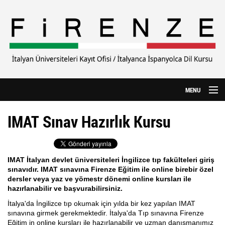
Ana içeriğe atla
MENU
Anasayfa
IMAT Sınav Hazırlık Kursu
Hakkımızda
CILS Sınavı
IMAT İtalyan devlet üniversiteleri İngilizce tıp fakülteleri giriş
sınavıdır. IMAT sınavına Firenze Eğitim ile online birebir ö
zel
Yurtdışı Eğitim
dersler veya yaz ve yömestr dönemi online kursları ile
hazırlanabilir ve başvurabilirsiniz.
Özel Üniversiteler
İtalya'da İngilizce tıp okumak için yılda bir kez yapılan IMAT
sınavına girmek gerekmektedir. İtalya'da Tıp sınavına Firenze
İtalyanca Kursu
Eğitim in online kursları ile hazırlanabilir ve uzman danışmanımız