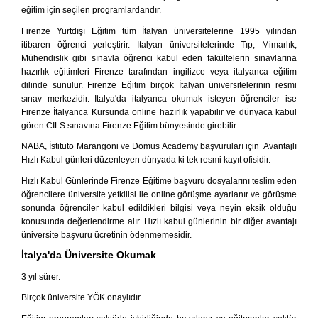
eğitim için seçilen programlardandır.
İspanyolca Kursu
Firenze Yurtdışı Eğitim tüm İtalyan üniversitelerine 1995 yılından
itibaren öğrenci yerleştirir. İtalyan üniversitelerinde Tıp, Mimarlık,
Burs Yarışmaları
Mühendislik gibi sınavla öğrenci kabul eden fakültelerin sınavlarına
hazırlık eğitimleri Firenze tarafından ingilizce veya italyanca eğitim
dilinde sunulur. Firenze Eğitim birçok İtalyan üniversitelerinin resmi
İtalyan Devlet Üniversiteleri
sınav merkezidir. İtalya'da italyanca okumak isteyen öğrenciler ise
Firenze İtalyanca Kursunda online hazırlık yapabilir ve dünyaca kabul
İtalyan Üniversitelerine Hazırlık
gören CILS sınavına Firenze Eğitim bünyesinde girebilir.
NABA, İstituto Marangoni ve Domus Academy başvuruları için Avantajlı
Dil Okulları
Hızlı Kabul günleri düzenleyen dünyada ki tek resmi kayıt ofisidir.
Hızlı Kabul Günlerinde Firenze Eğitime başvuru dosyalarını teslim eden
Yaz Okulu
öğrencilere üniversite yetkilisi ile online görüşme ayarlanır ve görüşme
sonunda öğrenciler kabul edildikleri bilgisi veya neyin eksik olduğu
Gurur Tablomuz
konusunda değerlendirme alır. Hızlı kabul günlerinin bir diğer avantajı
üniversite başvuru ücretinin ödenmemesidir.
İletişim
İtalya'da Üniversite Okumak
3 yıl sürer.
Birçok üniversite YÖK onaylıdır.