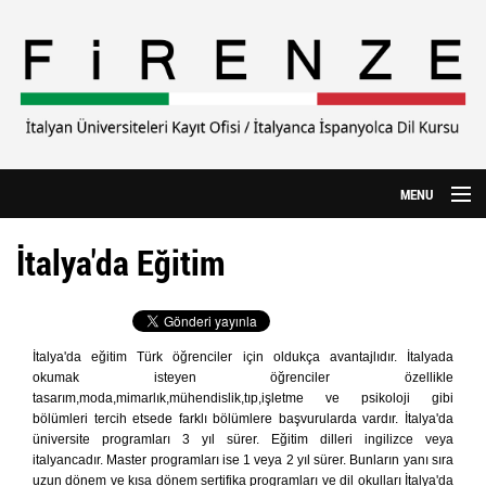
Ana içeriğe atla
MENU
Anasayfa
İtalya'da Eğitim
Hakkımızda
CILS Sınavı
İtalya'da eğitim Türk öğrenciler için oldukça avantajlıdır. İtalyada
okumak isteyen öğrenciler özellikle
Yurtdışı Eğitim
tasarım,moda,mimarlık,mühendislik,tıp,işletme ve psikoloji gibi
bölümleri tercih etsede farklı bölümlere başvurularda vardır. İtalya'da
Özel Üniversiteler
üniversite programları 3 yıl sürer. Eğitim dilleri ingilizce veya
italyancadır. Master programları ise 1 veya 2 yıl sürer. Bunların yanı sıra
İtalyanca Kursu
uzun dönem ve kısa dönem sertifika programları ve dil okulları İtalya'da