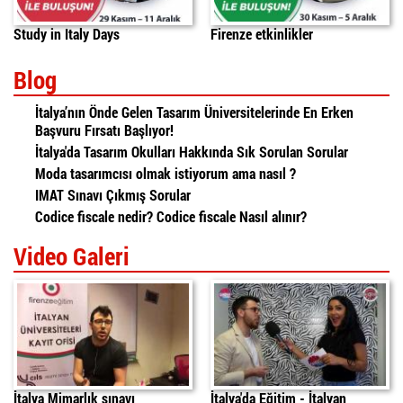
Study in Italy Days
Firenze etkinlikler
Blog
İtalya’nın Önde Gelen Tasarım Üniversitelerinde En Erken
Başvuru Fırsatı Başlıyor!
İtalya'da Tasarım Okulları Hakkında Sık Sorulan Sorular
Moda tasarımcısı olmak istiyorum ama nasıl ?
IMAT Sınavı Çıkmış Sorular
Codice fiscale nedir? Codice fiscale Nasıl alınır?
Video Galeri
İtalya'da Mimarlık Sınavı
italyada egitim
daniele
İtalya Mimarlık sınavı
İtalya'da Eğitim - İtalyan