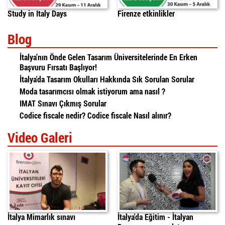
Study in Italy Days
Firenze etkinlikler
Blog
İtalya’nın Önde Gelen Tasarım Üniversitelerinde En Erken
Başvuru Fırsatı Başlıyor!
İtalya'da Tasarım Okulları Hakkında Sık Sorulan Sorular
Moda tasarımcısı olmak istiyorum ama nasıl ?
IMAT Sınavı Çıkmış Sorular
Codice fiscale nedir? Codice fiscale Nasıl alınır?
Video Galeri
İtalya'da Mimarlık Sınavı
italyada egitim
daniele
İtalya Mimarlık sınavı
İtalya'da Eğitim - İtalyan