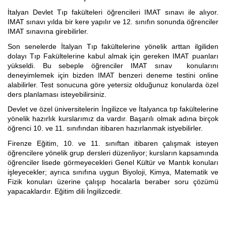
İtalyan Devlet Tıp fakülteleri öğrencileri IMAT sınavı ile alıyor.
İspanyolca Kursu
IMAT sınavı yılda bir kere yapılır ve 12. sınıfın sonunda öğrenciler
IMAT sınavına girebilirler.
Burs Yarışmaları
Son senelerde İtalyan Tıp fakültelerine yönelik arttan ilgiliden
dolayı Tıp Fakültelerine kabul almak için gereken IMAT puanları
İtalyan Devlet Üniversiteleri
yükseldi. Bu sebeple öğrenciler IMAT sınav konularını
deneyimlemek için bizden IMAT benzeri deneme testini online
alabilirler. Test sonucuna göre yetersiz olduğunuz konularda özel
İtalyan Üniversitelerine Hazırlık
ders planlaması isteyebilirsiniz.
Dil Okulları
Devlet ve özel üniversitelerin İngilizce ve İtalyanca tıp fakültelerine
yönelik hazırlık kurslarımız da vardır. Başarılı olmak adına birçok
öğrenci 10. ve 11. sınıfından itibaren hazırlanmak istyebilirler.
Yaz Okulu
Firenze Eğitim, 10. ve 11. sınıftan itibaren çalışmak isteyen
Gurur Tablomuz
öğrencilere yönelik grup dersleri düzenliyor; kursların kapsamında
öğrenciler lisede görmeyecekleri Genel Kültür ve Mantık konuları
işleyecekler; ayrıca sınıfına uygun Biyoloji, Kimya, Matematik ve
İletişim
Fizik konuları üzerine çalışıp hocalarla beraber soru çözümü
yapacaklardır. Eğitim dili İngilizcedir.