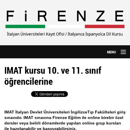
Ana içeriğe atla
MENU
Anasayfa
IMAT kursu 10. ve 11. sınıf
Hakkımızda
öğrencilerine
CILS Sınavı
Yurtdışı Eğitim
IMAT İtalyan Devlet Üniversiteleri İngilizceTıp Fakülteleri giriş
Özel Üniversiteler
sınavıdır. IMAT sınavına Firenze Eğitim ile online birebir ö
zel
dersler veya belirli dönemlerde yapılan online grup kursları
İtalyanca Kursu
ile hazırlanabilir ve başvurabilirsiniz.