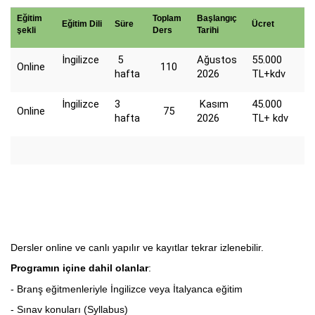
Eğitim
Toplam
Başlangıç
Eğitim Dili
Süre
Ücret
şekli
Ders
Tarihi
İngilizce
5
Ağustos
55.000
Online
110
hafta
2026
TL+kdv
İngilizce
3
Kasım
45.000
Online
75
hafta
2026
TL+ kdv
Dersler online ve canlı yapılır ve kayıtlar tekrar izlenebilir.
Programın içine dahil olanlar
:
- Branş eğitmenleriyle İngilizce veya İtalyanca eğitim
- Sınav konuları (Syllabus)