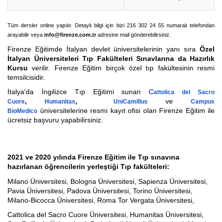
Tüm dersler online yapılır. Detaylı bilgi için bizi 216 302 24 55 numaralı telefondan
arayabilir veya
info@firenze.com.tr
adresine mail gönderebilirsiniz.
Firenze Eğitimde İtalyan devlet üniversitelerinin yanı sıra
Özel
İtalyan Üniversiteleri Tıp Fakülteleri Sınavlarına da Hazırlık
Kursu
verilir. Firenze Eğitim birçok özel tıp fakültesinin resmi
temsilcisidir.
İtalya'da İngilizce Tıp Eğitimi sunan
C
attolica del Sacro
,
,
ve
Cuore
Humanitas
UniCamillus
Campus
üniversitelerine resmi kayıt ofisi olan Firenze Eğitim ile
BioMedico
ücretsiz başvuru yapabilirsiniz.
2021 ve 2020 yılında Firenze Eğitim ile Tıp sınavına
hazırlanan öğrencilerin yerleştiği Tıp fakülteleri:
Milano Üniversitesi, Bologna Üniversitesi, Sapienza Üniversitesi,
Pavia Üniversitesi, Padova Üniversitesi, Torino Üniversitesi,
Milano-Bicocca Üniversitesi, Roma Tor Vergata Üniversitesi,
Cattolica del Sacro Cuore Üniversitesi, Humanitas Üniversitesi,