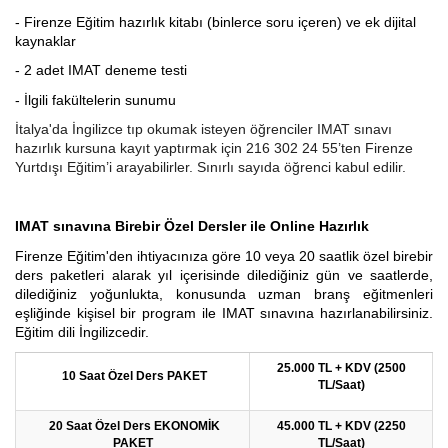
- Firenze Eğitim hazırlık kitabı (binlerce soru içeren) ve ek dijital
kaynaklar
- 2 adet IMAT deneme testi
- İlgili fakültelerin sunumu
İtalya'da İngilizce tıp okumak isteyen öğrenciler IMAT sınavı
hazırlık kursuna kayıt yaptırmak için 216 302 24 55’ten Firenze
Yurtdışı Eğitim’i arayabilirler. Sınırlı sayıda öğrenci kabul edilir.
IMAT sınavına Birebir Özel Dersler ile Online Hazırlık
Firenze Eğitim'den ihtiyacınıza göre 10 veya 20 saatlik özel birebir
ders paketleri alarak yıl içerisinde dilediğiniz gün ve saatlerde,
dilediğiniz yoğunlukta, konusunda uzman branş eğitmenleri
eşliğinde kişisel bir program ile IMAT sınavına hazırlanabilirsiniz.
Eğitim dili İngilizcedir.
25.000 TL + KDV (2500
10 Saat Özel Ders PAKET
TL/Saat)
20 Saat Özel Ders EKONOMİK
45.000 TL + KDV (2250
PAKET
TL/Saat)