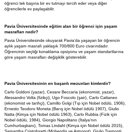
öğrenci tek başına bir ev tutmayı tercih eder veya diğer
öğrencilerle ev paylaşabilir.
Pavia
Üniversitesinde eğitim alan bir öğrenci için yaşam
masrafları nedir?
Pavia Üniversitesinde okuyarak Pavia’da yaşayan bir öğrencin
aylık yaşam masrafı yaklaşık 700/800 Euro civarındadır.
Öğrencinin seçtiği konaklama opsiyonu ve yaşam standartlarına
göre yaşam masrafları değişiklik gösterebilir.
Pavia Üniversitesinin en başarılı mezunları kimlerdir?
Carlo Goldoni (yazar), Cesare Beccaria (ekonomist, yazar),
Alessandro Volta (fizikçi), Ugo Foscolo (şair), Carlo Cattaneo
(ekonomist ve tarihçi), Camillo Golgi (Tıp için Nobel ödülü, 1906),
Ernesto Teodoro Moneta (Barış için Nobel ödülü 1907), Giulio
Natta (Kimya için Nobel ödülü 1963), Carlo Rubbia (Fizik için
Nobel ödülü, 1984), Giorgio Napolitano (İtalya’nın
Cumhurbaşkanı), Tomas Lindahl (Kimya için Nobel ödülü 2015),
Samantha Cristoforetti (Mühendis ve Astronot), Giulio Tremonti