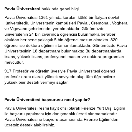
Pavia Üniversitesi
hakkında genel bilgi
İspanyolca Kursu
Pavia Üniversitesi 1361 yılında kurulan köklü bir İtalyan devlet
üniversitedir. Üniversitenin kampüsleri Pavia , Cremona , Voghera
Burs Yarışmaları
ve Vigevano şehirlerinde yer almaktadır. Günümüzde
üniversitenin 24 bin civarında öğrencisi bulunmakla beraber
İtalyan Devlet Üniversiteleri
okuldan her sene yaklaşık 5 bin öğrenci mezun olmakta 820
öğrenci ise doktora eğitimini tamamlamaktadır. Günümüzde Pavia
İtalyan Üniversitelerine Hazırlık
Üniversitesinin 18 departmanı bulunmakta; Bu departmanlarda
lisans, yüksek lisans, profesyonel master ve doktora programları
mevcuttur.
Dil Okulları
917 Profesör ve öğretim üyesiyle Pavia Üniversitesi öğrenci
Yaz Okulu
profesör oranı olarak yüksek seviyede olup tüm öğrencilere
yüksek bier destek vermeyi sağlar.
Gurur Tablomuz
Pavia
Üniversitesi başvurusu nasıl yapılır?
İletişim
Pavia Üniversitesi resmi kayıt ofisi olarak Firenze Yurt Dışı Eğitim
ile başvuru yapılması için danışmanlık ücreti alınmamaktadır.
Pavia Üniversitesine başvuru aşamasında Firenze Eğitim'den
ücretsiz destek alabilirsiniz.