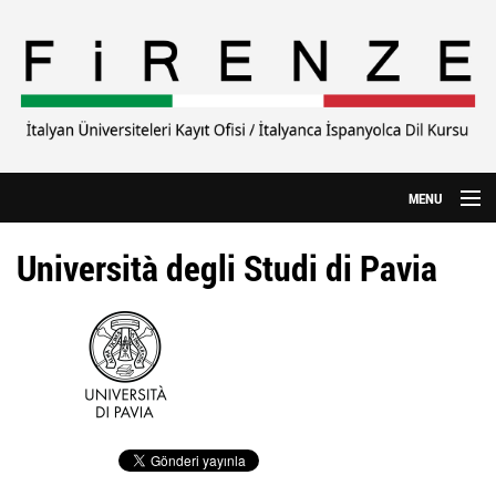
Ana içeriğe atla
MENU
Anasayfa
Università degli Studi di Pavia
Hakkımızda
CILS Sınavı
Yurtdışı Eğitim
Özel Üniversiteler
İtalyanca Kursu