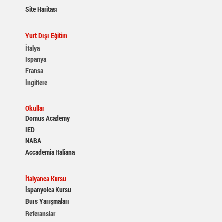
Site Haritası
Yurt Dışı Eğitim
İtalya
İspanya
Fransa
İngiltere
Okullar
Domus Academy
IED
NABA
Accademia Italiana
İtalyanca Kursu
İspanyolca Kursu
Burs Yarışmaları
Referanslar