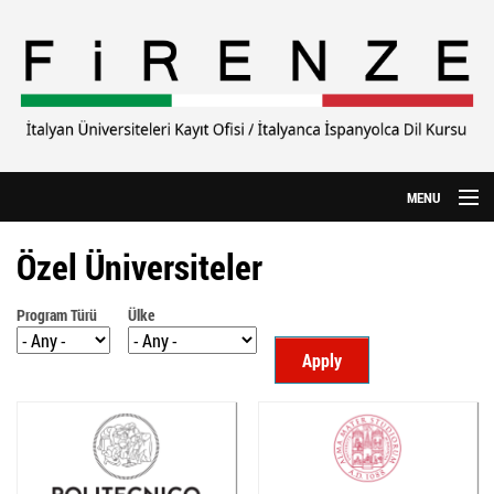
Ana içeriğe atla
MENU
Anasayfa
Özel Üniversiteler
Hakkımızda
Program Türü
Ülke
CILS Sınavı
Apply
Yurtdışı Eğitim
Özel Üniversiteler
İtalyanca Kursu