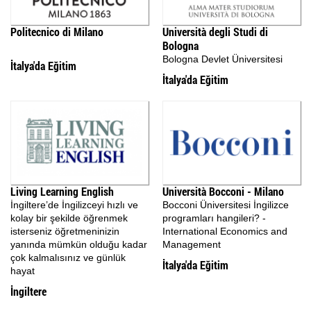
İspanyolca Kursu
Politecnico di Milano
Università degli Studi di
Bologna
Burs Yarışmaları
Bologna Devlet Üniversitesi
İtalya'da Eğitim
İtalya'da Eğitim
İtalyan Devlet Üniversiteleri
İtalyan Üniversitelerine Hazırlık
Dil Okulları
Yaz Okulu
Living Learning English
Università Bocconi - Milano
İngiltere’de İngilizceyi hızlı ve
Bocconi Üniversitesi İngilizce
Gurur Tablomuz
kolay bir şekilde öğrenmek
programları hangileri? -
isterseniz öğretmeninizin
International Economics and
İletişim
yanında mümkün olduğu kadar
Management
çok kalmalısınız ve günlük
İtalya'da Eğitim
hayat
İngiltere