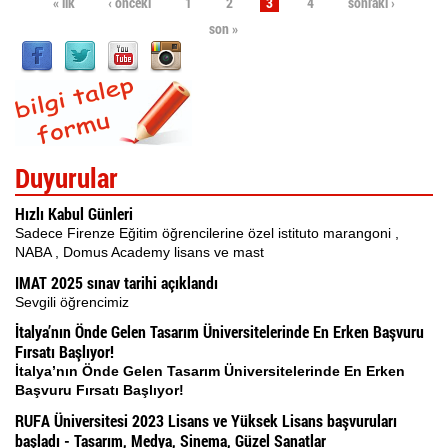
Sayfalar
« ilk
‹ önceki
1
2
3
4
sonraki ›
son »
Duyurular
Hızlı Kabul Günleri
Sadece Firenze Eğitim öğrencilerine özel istituto marangoni ,
NABA , Domus Academy lisans ve mast
IMAT 2025 sınav tarihi açıklandı
Sevgili öğrencimiz
İtalya’nın Önde Gelen Tasarım Üniversitelerinde En Erken Başvuru
Fırsatı Başlıyor!
İtalya’nın Önde Gelen Tasarım Üniversitelerinde En Erken
Başvuru Fırsatı Başlıyor!
RUFA Üniversitesi 2023 Lisans ve Yüksek Lisans başvuruları
başladı - Tasarım, Medya, Sinema, Güzel Sanatlar