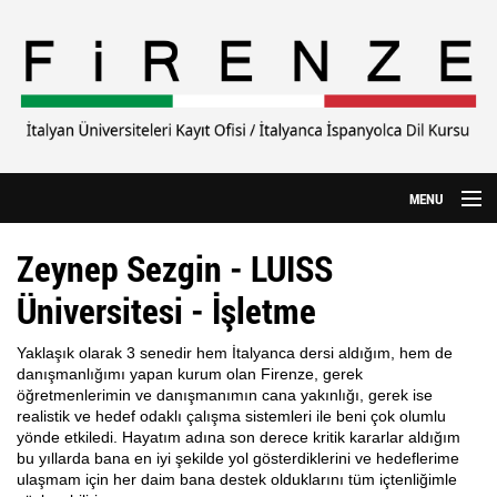
Ana içeriğe atla
MENU
Anasayfa
Zeynep Sezgin - LUISS
Hakkımızda
Üniversitesi - İşletme
CILS Sınavı
Yaklaşık olarak 3 senedir hem İtalyanca dersi aldığım, hem de
danışmanlığımı yapan kurum olan Firenze, gerek
Yurtdışı Eğitim
öğretmenlerimin ve danışmanımın cana yakınlığı, gerek ise
realistik ve hedef odaklı çalışma sistemleri ile beni çok olumlu
yönde etkiledi. Hayatım adına son derece kritik kararlar aldığım
Özel Üniversiteler
bu yıllarda bana en iyi şekilde yol gösterdiklerini ve hedeflerime
ulaşmam için her daim bana destek olduklarını tüm içtenliğimle
İtalyanca Kursu