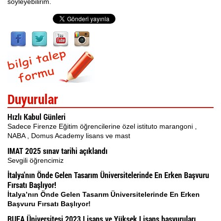
söyleyebilirim.
İspanyolca Kursu
Burs Yarışmaları
İtalyan Devlet Üniversiteleri
İtalyan Üniversitelerine Hazırlık
Duyurular
Dil Okulları
Hızlı Kabul Günleri
Yaz Okulu
Sadece Firenze Eğitim öğrencilerine özel istituto marangoni ,
NABA , Domus Academy lisans ve mast
Gurur Tablomuz
IMAT 2025 sınav tarihi açıklandı
Sevgili öğrencimiz
İletişim
İtalya’nın Önde Gelen Tasarım Üniversitelerinde En Erken Başvuru
Fırsatı Başlıyor!
İtalya’nın Önde Gelen Tasarım Üniversitelerinde En Erken
Başvuru Fırsatı Başlıyor!
RUFA Üniversitesi 2023 Lisans ve Yüksek Lisans başvuruları