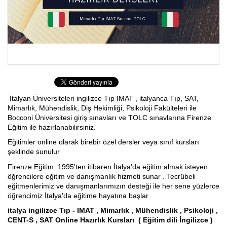
İspanyolca Kursu
Burs Yarışmaları
İtalyan Devlet Üniversiteleri
İtalyan Üniversitelerine Hazırlık
İtalyan Üniversiteleri ingilizce Tıp IMAT , italyanca Tıp, SAT,
Dil Okulları
Mimarlık, Mühendislik, Diş Hekimliği, Psikoloji Fakülteleri ile
Bocconi Üniversitesi giriş sınavları ve TOLC sınavlarına Firenze
Eğitim ile hazırlanabilirsiniz.
Yaz Okulu
Eğitimler online olarak birebir özel dersler veya sınıf kursları
şeklinde sunulur
Gurur Tablomuz
Firenze Eğitim 1995'ten itibaren İtalya'da eğitim almak isteyen
İletişim
öğrencilere eğitim ve danışmanlık hizmeti sunar . Tecrübeli
eğitmenlerimiz ve danışmanlarımızın desteği ile her sene yüzlerce
öğrencimiz İtalya'da eğitime hayatına başlar
italya ingilizce Tıp - IMAT , Mimarlık , Mühendislik , Psikoloji ,
CENT-S , SAT Online Hazırlık Kursları ( Eğitim dili İngilizce )