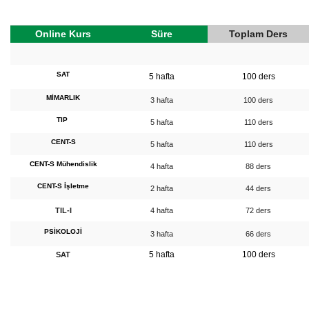
Online Kurs
Süre
Toplam Ders
SAT
5 hafta
100 ders
MİMARLIK
3 hafta
100 ders
TIP
5 hafta
110 ders
CENT-S
5 hafta
110 ders
CENT-S Mühendislik
4 hafta
88 ders
CENT-S İşletme
2 hafta
44 ders
TIL-I
4 hafta
72 ders
PSİKOLOJİ
3 hafta
66 ders
5 hafta
100 ders
SAT