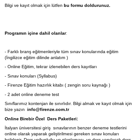
Bilgi ve kayıt olmak için lütfen
bu formu doldurunuz.
Programın içine dahil olanlar
:
- Farklı branş eğitmenleriyle tüm sınav konularında eğitim
(İngilizce eğitim dilinde anlatım )
- Online Eğitim, tekrar izlenebilen ders kayıtları
- Sınav konuları (Syllabus)
- Firenze Eğitim hazırlık kitabı ( zengin soru kaynağı )
- 2 adet online deneme test
Sınıflarımız kontenjan ile sınırlıdır. Bilgi almak ve kayıt olmak için
bize yazın
info@firenze.com.tr
Online Birebir Özel Ders Paketleri:
İtalyan üniversitesi giriş sınavlarının benzer deneme testlerini
online olarak yaparak geliştirilmesi gereken sınav konuları
belirlenir. Ders yoğunluğu ve planlaması ve ders yapılacak ders