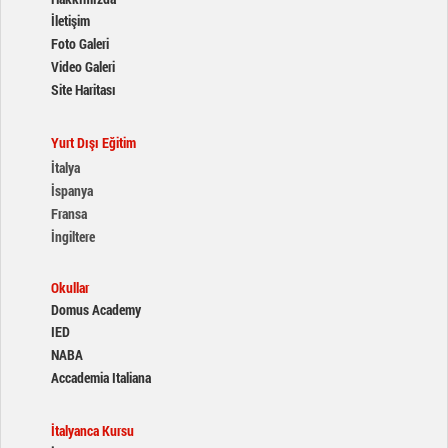
İletişim
Foto Galeri
Video Galeri
Site Haritası
Yurt Dışı Eğitim
İtalya
İspanya
Fransa
İngiltere
Okullar
Domus Academy
IED
NABA
Accademia Italiana
İtalyanca Kursu