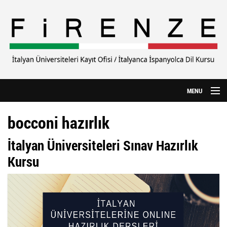
Ana içeriğe atla
MENU
Anasayfa
bocconi hazırlık
Hakkımızda
İtalyan Üniversiteleri Sınav Hazırlık
CILS Sınavı
Kursu
Yurtdışı Eğitim
Özel Üniversiteler
İtalyanca Kursu