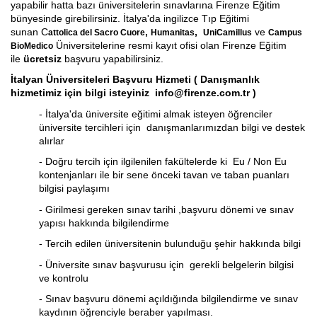
yapabilir hatta bazı üniversitelerin sınavlarına Firenze Eğitim
bünyesinde girebilirsiniz. İtalya'da ingilizce Tıp Eğitimi
sunan C
,
,
ve
attolica del Sacro Cuore
Humanitas
UniCamillus
Campus
Üniversitelerine resmi kayıt ofisi olan Firenze Eğitim
BioMedico
ile
ücretsiz
başvuru yapabilirsiniz.
İtalyan Üniversiteleri Başvuru Hizmeti ( Danışmanlık
hizmetimiz için bilgi isteyiniz
info@firenze.com.tr
)
- İtalya'da üniversite eğitimi almak isteyen öğrenciler
üniversite tercihleri için danışmanlarımızdan bilgi ve destek
alırlar
- Doğru tercih için ilgilenilen fakültelerde ki Eu / Non Eu
kontenjanları ile bir sene önceki tavan ve taban puanları
bilgisi paylaşımı
- Girilmesi gereken sınav tarihi ,başvuru dönemi ve sınav
yapısı hakkında bilgilendirme
- Tercih edilen üniversitenin bulunduğu şehir hakkında bilgi
- Üniversite sınav başvurusu için gerekli belgelerin bilgisi
ve kontrolu
- Sınav başvuru dönemi açıldığında bilgilendirme ve sınav
kaydının öğrenciyle beraber yapılması.